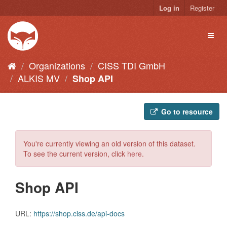
Skip
Log in
Register
to
content
Toggl
naviga
Organizations
CISS TDI GmbH
ALKIS MV
Shop API
Go to resource
You're currently viewing an old version of this dataset.
To see the current version, click
here
.
Shop API
URL:
https://shop.ciss.de/api-docs